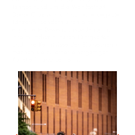
Tangos rund um die Welt festhält.
Diana Cruz ist nicht nur eine begabte
Tänzerin, sondern auch eine
engagierte Bewegungspädagogin.
Ihre multidisziplinären Fähigkeiten
und ihre Kenntnisse der Biomechanik
machen sie zu einer einzigartigen
Künstlerin und Lehrerin.