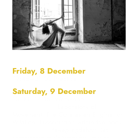
Friday, 8 December
19:45–21:00 Práctica
Saturday, 9 December
13:00–14:15 Workshop I
Laboratory of
Movement: The Core as an Engine for
Rotation. Dissociation within the body.
Bewegungslabor: Das