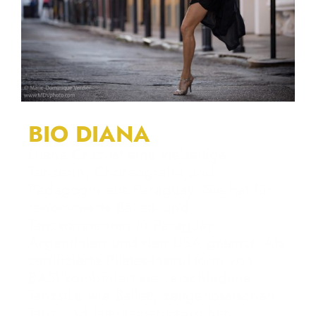
BIO DIANA
Diana Cruz ist eine vielseitige
Tänzerin, Choreografin und
Pädagogin aus Paraguay. Sie hat für
renommierte Ballett- und
Tanzkompanien in Paraguay,
Argentinien und den USA getanzt. Als
zertifizierte Pilates-Instruktorin von
BASI kombiniert sie verschiedene
Tanzstile wie Ballett, zeitgenössischen
Tanz und lateinamerikanischen