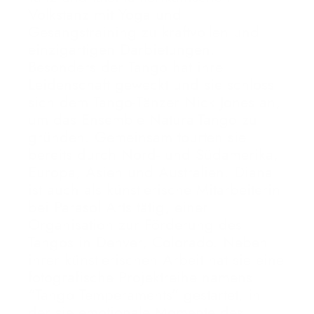
Volkstanz mit Yoga und
Gesangstraining zu kraftvollen und
einzigartigen Darbietungen.
Besonders der Tango hat ihre
Leidenschaft geweckt und sie schloss
sich dem Tango-Tänzer Nick Jones an,
um das Ensemble NaturalTango zu
gründen. Gemeinsam tourten sie
bereits durch Nord- und Südamerika,
Europa, Asien und Australien. Diana
ist auch als künstlerische Mitarbeiterin
bei Parasol Arts tätig, einer
Organisation zur Förderung des
Tangos in Denver, Colorado. Neben
ihrer künstlerischen Arbeit hat sie eine
fotografische Projektreihe namens
“Tango Temperaments” gestartet, in
der sie emotionale Momente des