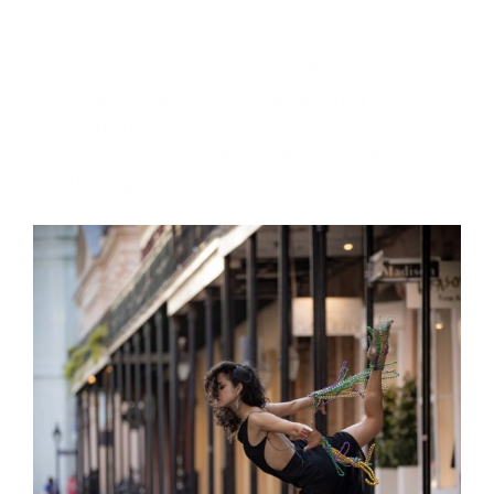
14:45–16:00 Workshop IV
Off-Axis, In Balance:
Fundamentals of Colgadas and
Volcadas.
Off-Axis, Im Gleichgewicht:
Grundlagen von Colgadas und Volcadas
.