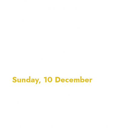
Körperzentrum als Motor für Rotation.
Dissoziation innerhalb des Körpers.
14:45–16:00 Workshop II
Cruces & Aperturas: The
Map of the Dance. Structure and
Composition.
Cruces & Aperturas: Die
Landkarte des Tanzes. Struktur und
Komposition.
Sunday, 10 December
13:00–14:15 Workshop III
Free Leg Study:
Aesthetics and Functionality at the
service of Creativity in the Dance.
Das freie Bein studieren:
Ästhetik und Funktionalität im Dienste der
Kreativität im Tanz.